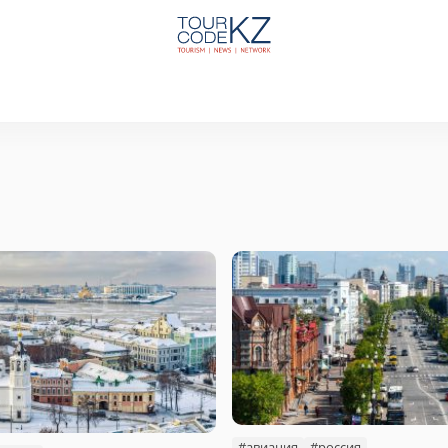
#авиация
#россия