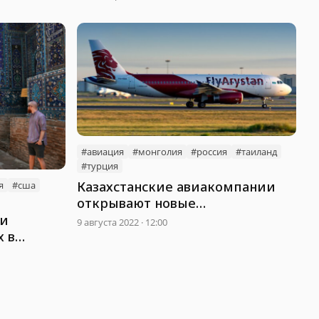
#авиация
#монголия
#россия
#таиланд
#турция
Казахстанские авиакомпании
я
#сша
открывают новые
международные рейсы
ли
9 августа 2022 · 12:00
 в