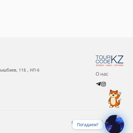
нышбаев, 11Б , НП-6
О нас
Created with
at ZIZ Inc.
Погадаем?