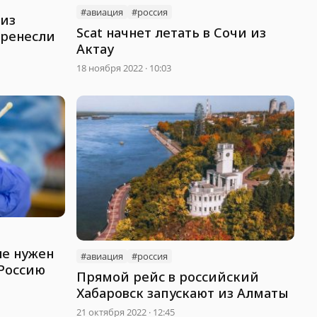
#авиация
#россия
 из
Scat начнет летать в Сочи из
еренесли
Актау
18 ноября 2022 · 10:03
не нужен
#авиация
#россия
 Россию
Прямой рейс в российский
Хабаровск запускают из Алматы
21 октября 2022 · 12:45