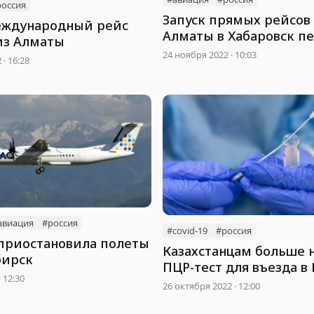
россия
Запуск прямых рейсов
ждународный рейс
Алматы в Хабаровск п
из Алматы
24 ноября 2022 · 10:03
· 16:28
авиация
#россия
#covid-19
#россия
 приостановила полеты
Казахстанцам больше 
бирск
ПЦР-тест для въезда в
 12:30
26 октября 2022 · 12:00