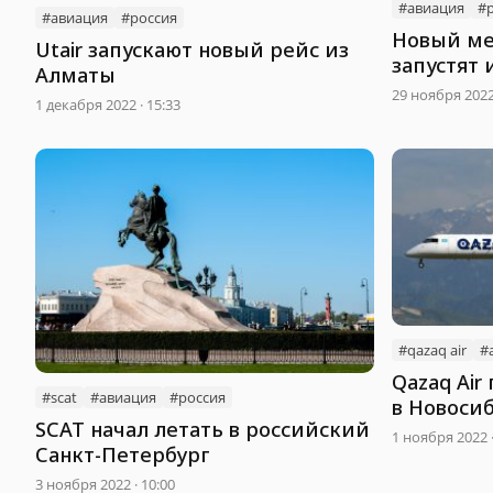
#авиация
#
#авиация
#россия
Новый ме
Utair запускают новый рейс из
запустят 
Алматы
29 ноября 2022 
1 декабря 2022 · 15:33
#qazaq air
#
Qazaq Air
#scat
#авиация
#россия
в Новоси
SCAT начал летать в российский
1 ноября 2022 ·
Санкт-Петербург
3 ноября 2022 · 10:00