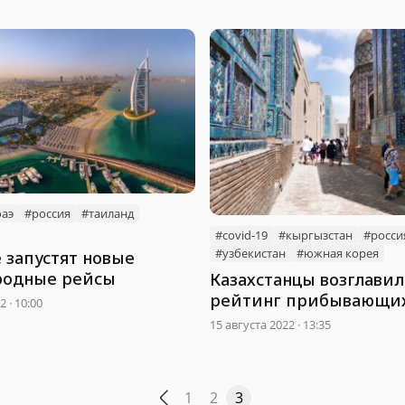
оаэ
#россия
#таиланд
#covid-19
#кыргызстан
#росси
#узбекистан
#южная корея
 запустят новые
родные рейсы
Казахстанцы возглави
рейтинг прибывающих
 · 10:00
Узбекистан туристов
15 августа 2022 · 13:35
1
2
3