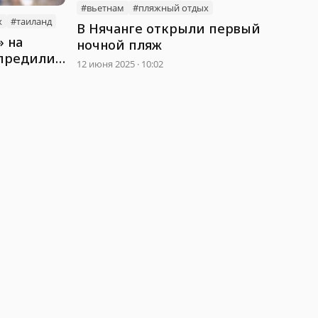
#вьетнам
#пляжный отдыx
x
#таиланд
В Нячанге открыли первый
» на
ночной пляж
упредили
12 июня 2025 · 10:02