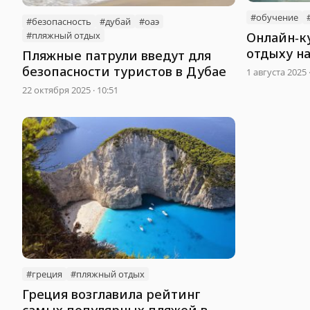
#обучение
#безопасность
#дубай
#оаэ
Онлайн‑к
#пляжный отдыx
отдыху на
Пляжные патрули введут для
Таиланде
безопасности туристов в Дубае
1 августа 2025 
22 октября 2025 · 10:51
#греция
#пляжный отдыx
Греция возглавила рейтинг
самых популярных пляжей в