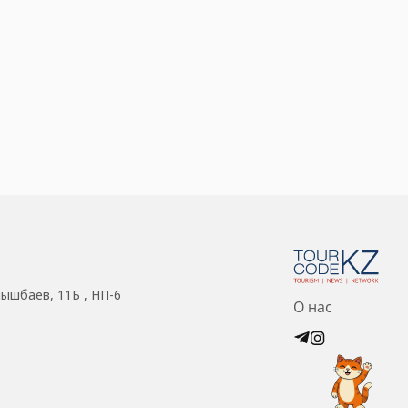
нышбаев, 11Б , НП-6
О нас