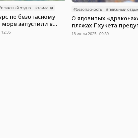
#пляжный отдыx
#таиланд
#безопасность
#пляжный отды
урс по безопасному
О ядовитых «драконах
 море запустили в
пляжах Пхукета пред
туристов
· 12:35
18 июля 2025 · 09:39