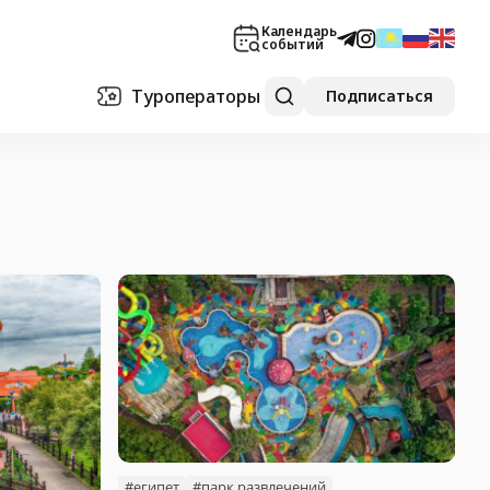
Календарь
событий
Туроператоры
Подписаться
#египет
#парк развлечений