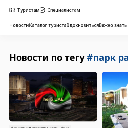
Туристам
Специалистам
Новости
Каталог туриста
Вдохновиться
Важно знать
Новости по тегу
#парк р
#достопримечательности
#оаэ