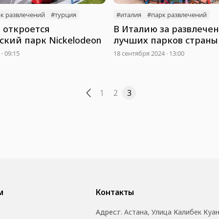
к развлечений
#турция
#италия
#парк развлечений
 откроется
В Италию за развлечен
ский парк Nickelodeon
лучших парков страны
семьи
· 09:15
18 сентября 2024 · 13:00
1
2
3
м
Контакты
Адрес:
г. Астана, Улица Калибек Куа