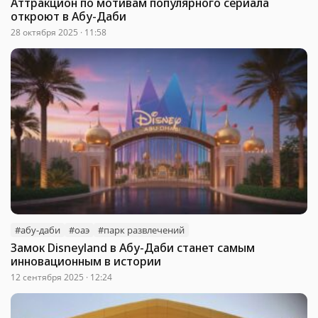
Аттракцион по мотивам популярного сериала
откроют в Абу-Даби
28 октября 2025 · 11:58
#абу-даби
#оаэ
#парк развлечений
Замок Disneyland в Абу-Даби станет самым
инновационным в истории
12 сентября 2025 · 12:24