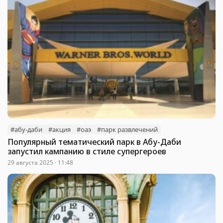
#абу-даби
#акция
#оаэ
#парк развлечений
Популярный тематический парк в Абу-Даби
запустил кампанию в стиле супергероев
29 августа 2025 · 11:48