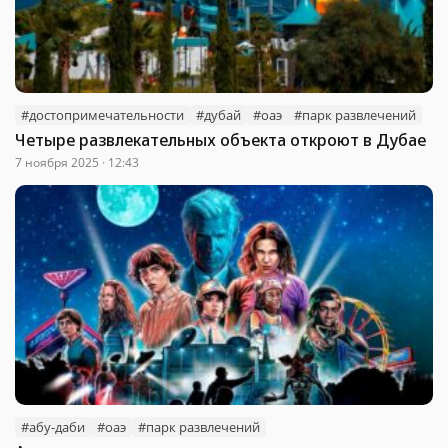
#достопримечательности
#дубай
#оаэ
#парк развлечений
Четыре развлекательных объекта откроют в Дубае
7 ноября 2025 · 12:43
#абу-даби
#оаэ
#парк развлечений