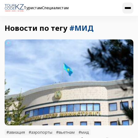
Туристам
Специалистам
Новости по тегу
#МИД
#авиация
#аэропорты
#вьетнам
#мид