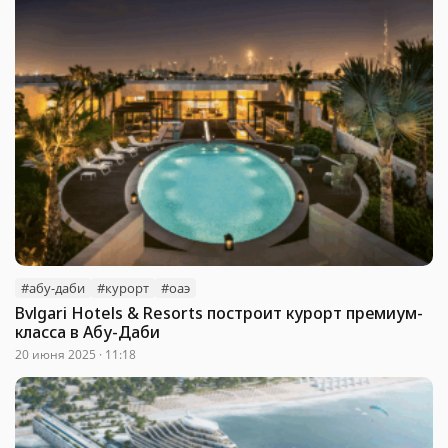
#абу-даби
#курорт
#оаэ
Bvlgari Hotels & Resorts построит курорт премиум-
класса в Абу-Даби
20 июня 2025 · 11:18