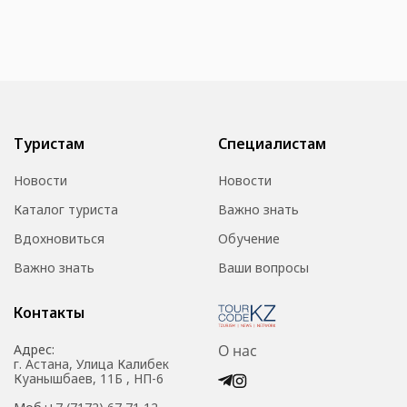
Туристам
Специалистам
Новости
Новости
Каталог туриста
Важно знать
Вдохновиться
Обучение
Важно знать
Ваши вопросы
Контакты
Адрес:
О нас
г. Астана, Улица Калибек
Куанышбаев, 11Б , НП-6