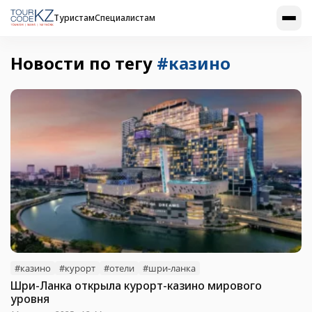
Туристам
Специалистам
Новости по тегу
#казино
#казино
#курорт
#отели
#шри-ланка
Шри-Ланка открыла курорт-казино мирового
уровня