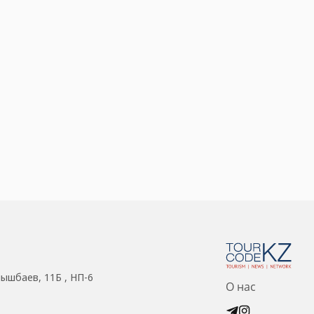
нышбаев, 11Б , НП-6
О нас