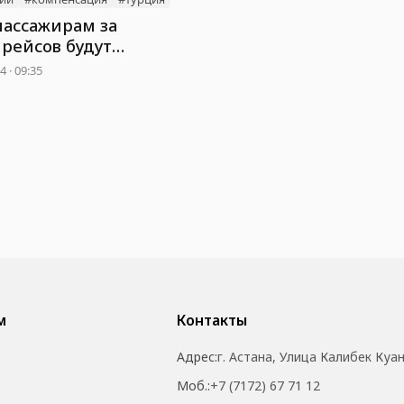
пассажирам за
 рейсов будут
 авиакомпании
 · 09:35
м
Контакты
Адрес:
г. Астана, Улица Калибек Куа
Моб.:
+7 (7172) 67 71 12