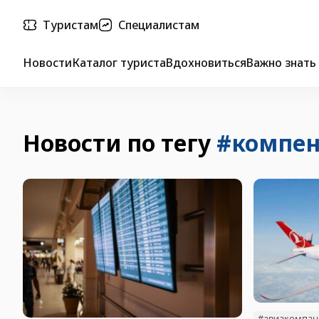
Туристам
Специалистам
Новости
Каталог туриста
Вдохновиться
Важно знать
Новости по тегу
#компен
#авиакомпан