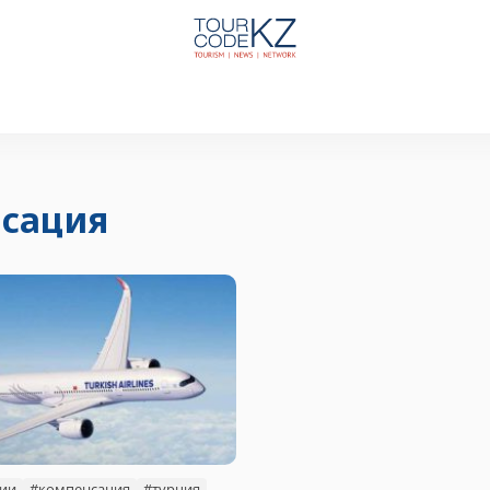
сация
ии
#компенсация
#турция