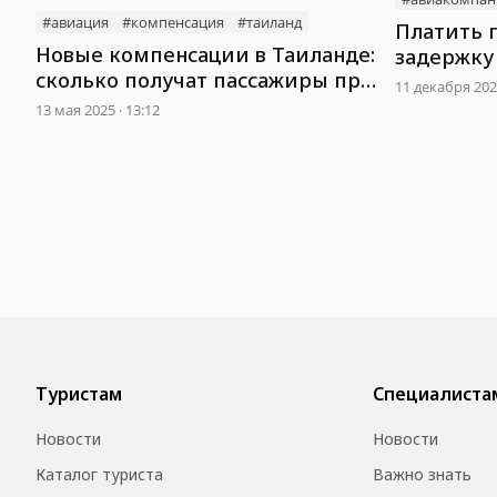
#авиация
#компенсация
#таиланд
Платить 
Новые компенсации в Таиланде:
задержку
сколько получат пассажиры при
турецкие
11 декабря 2024
задержке рейса
13 мая 2025 · 13:12
Туристам
Специалиста
Новости
Новости
Каталог туриста
Важно знать