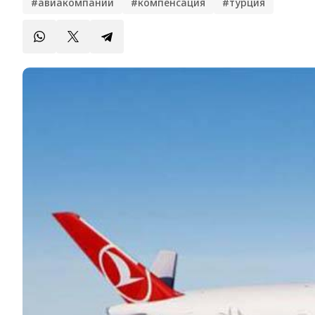
#авиакомпании
#компенсация
#турция