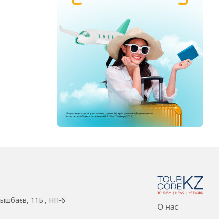
нышбаев, 11Б , НП-6
О нас