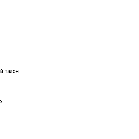
й талон
о