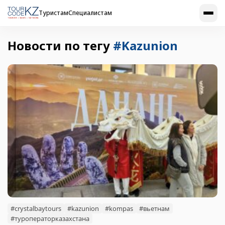
Туристам
Специалистам
Новости по тегу
#Kazunion
#crystalbaytours
#kazunion
#kompas
#вьетнам
#туроператорказахстана