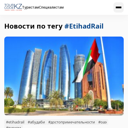
Туристам
Специалистам
Новости по тегу
#EtihadRail
#etihadrail
#абудаби
#достопримечательности
#оаэ
#туризм