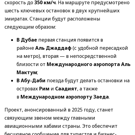
скорость до
350 км/ч
. На маршруте предусмотрено
шесть ключевых остановок в двух крупнейших
эмиратах. Станции будут расположены
следующим образом:
В Дубае
первая станция появится в
районе
Аль Джаддаф
(с удобной пересадкой
на метро), вторая — в непосредственной
близости от
Международного аэропорта Аль
Мактум
;
В Абу-Даби
поезда будут делать остановки на
островах
Рим
и
Саадият
, а также
в
Международном аэропорту Заеда
.
Проект, анонсированный в 2025 году, станет
связующим звеном между главными
авиационными хабами страны. Это обеспечит
бесшовное сообщение для туристов и бизнес-