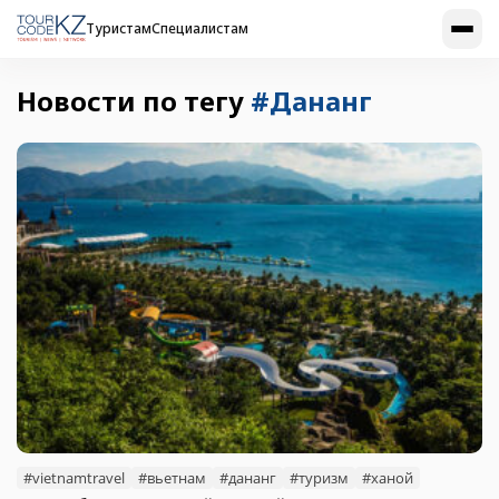
Туристам
Специалистам
Новости по тегу
#Дананг
#vietnamtravel
#вьетнам
#дананг
#туризм
#ханой