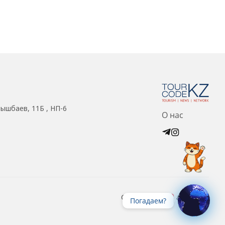
нышбаев, 11Б , НП-6
О нас
Created with
at ZIZ Inc.
Погадаем?