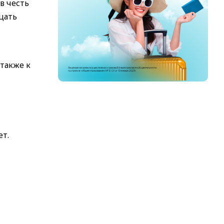
в честь
цать
 также к
ет.