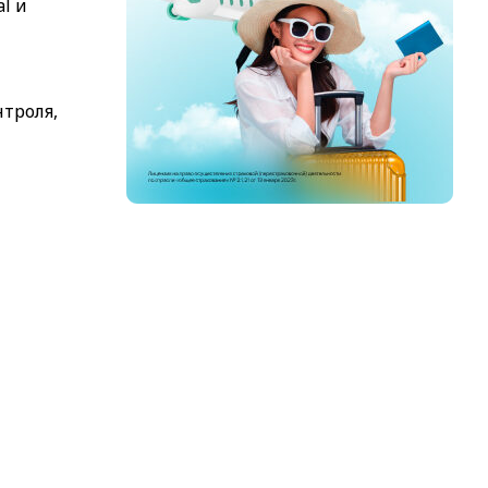
l и
нтроля,