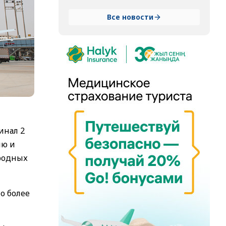
Все новости
инал 2
ию и
родных
о более