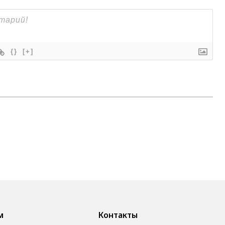
{}
[+]
м
Контакты