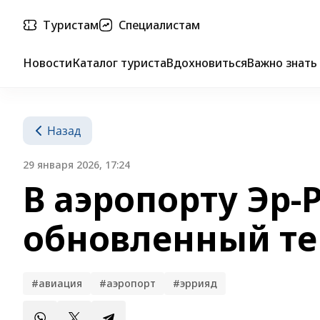
Туристам
Специалистам
Новости
Каталог туриста
Вдохновиться
Важно знать
Назад
29 января 2026, 17:24
В аэропорту Эр-
обновленный т
#авиация
#аэропорт
#эррияд