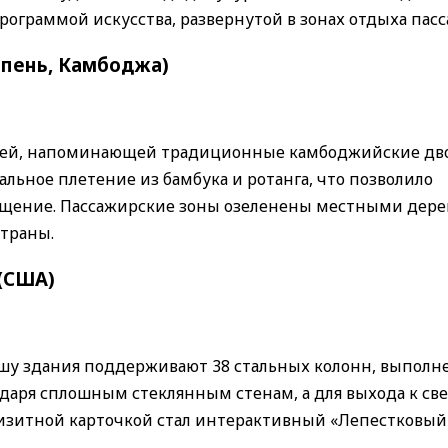
граммой искусства, развернутой в зонах отдыха пасс
мпень, Камбоджа)
шей, напоминающей традиционные камбоджийские дв
льное плетение из бамбука и ротанга, что позволило
ещение. Пассажирские зоны озеленены местными дер
траны.
(США)
ышу здания поддерживают 38 стальных колонн, выполн
одаря сплошным стеклянным стенам, а для выхода к св
Визитной карточкой стал интерактивный «Лепестковый