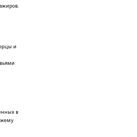
ажиров.
орцы и
евьями
енных в
ежему