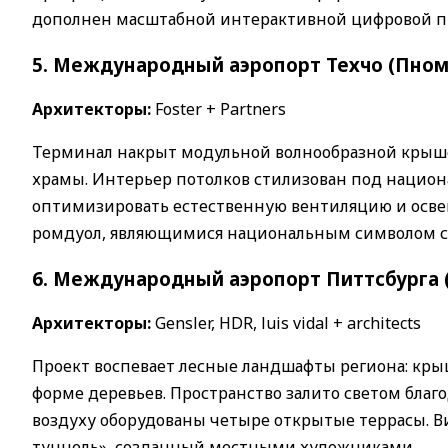
дополнен масштабной интерактивной цифровой про
5. Международный аэропорт Техчо (Пно
Архитекторы:
Foster + Partners
Терминал накрыт модульной волнообразной кры
храмы. Интерьер потолков стилизован под национа
оптимизировать естественную вентиляцию и осв
ромдуол, являющимися национальным символом с
6. Международный аэропорт Питтсбурга 
Архитекторы:
Gensler, HDR, luis vidal + architects
Проект воспевает лесные ландшафты региона: кр
форме деревьев. Пространство залито светом благ
воздуху оборудованы четыре открытые террасы. 
туннель», созданный местными художниками.