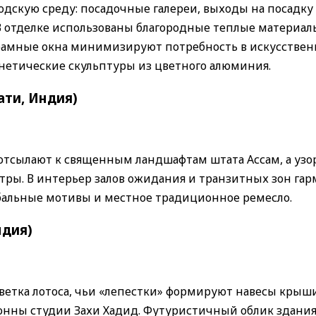
дскую среду: посадочные галереи, выходы на посадку 
В отделке использованы благородные теплые материал
орамные окна минимизируют потребность в искусстве
нетические скульптуры из цветного алюминия.
ати, Индия)
отсылают к священным ландшафтам штата Ассам, а узо
тры. В интерьер залов ожидания и транзитных зон га
бальные мотивы и местное традиционное ремесло.
ндия)
цветка лотоса, чьи «лепестки» формируют навесы крыш
нны студии Захи Хадид. Футуристичный облик здани