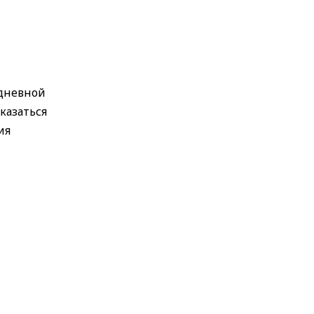
 дневной
казаться
ия