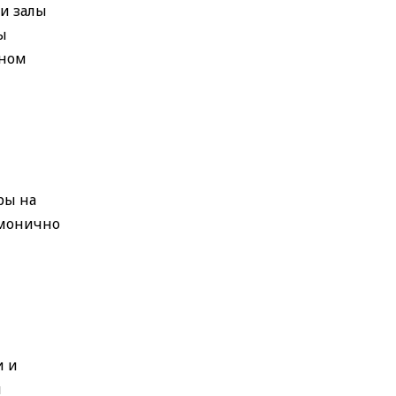
и залы
ы
нном
ры на
рмонично
и и
я