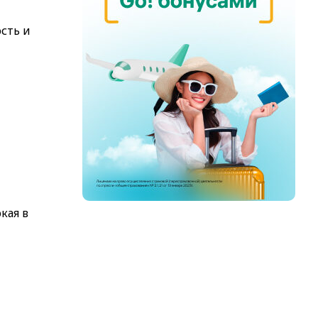
сть и
кая в