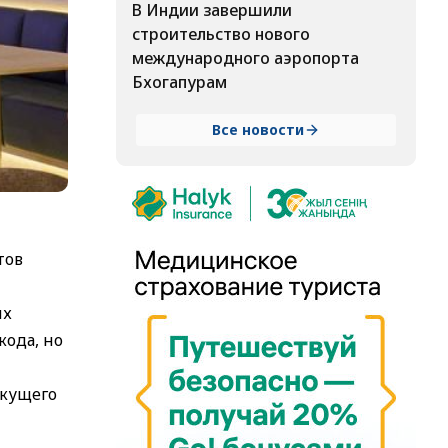
В Индии завершили
строительство нового
международного аэропорта
Бхогапурам
Все новости
тов
их
кода, но
екущего