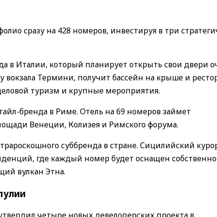
тфолио сразу на 428 номеров, инвестируя в три стратег
а в Италии, который планирует открыть свои двери о
 у вокзала Термини, получит бассейн на крыше и ресто
 деловой туризм и крупные мероприятия.
айл-бренда в Риме. Отель на 69 номеров займет
лощади Венеции, Колизея и Римского форума.
трароскошного суббренда в стране. Сицилийский куро
иденций, где каждый номер будет оснащен собственн
щий вулкан Этна.
пулии
G) утвердил четыре новых девелоперских проекта в