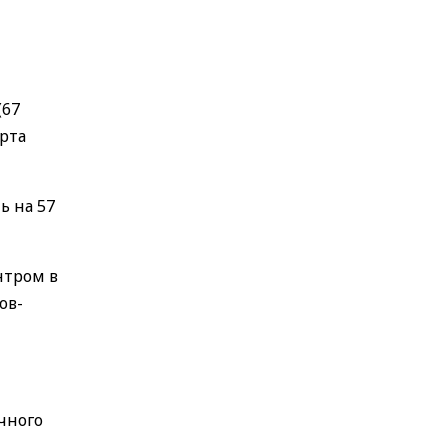
(67
орта
ь на 57
нтром в
ов-
чного