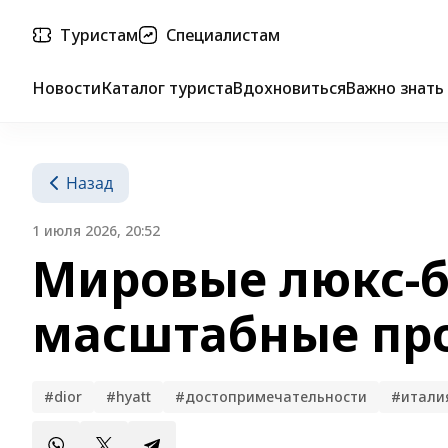
Туристам
Специалистам
Новости
Каталог туриста
Вдохновиться
Важно знать
Назад
1 июля 2026, 20:52
Мировые люкс-б
масштабные про
#dior
#hyatt
#достопримечательности
#итали