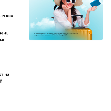
ических
чень
ран
рт на
ой