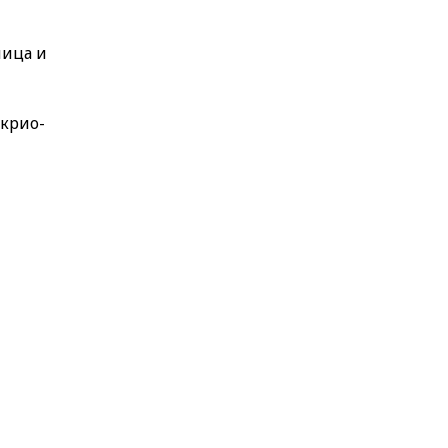
лица и
 крио-