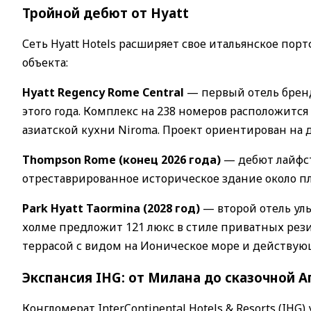
Тройной дебют от Hyatt
Сеть Hyatt Hotels расширяет свое итальянское пор
объекта:
Hyatt Regency Rome Central
— первый отель бренд
этого года. Комплекс на 238 номеров расположится
азиатской кухни Niroma. Проект ориентирован на
Thompson Rome (конец 2026 года)
— дебют лайфст
отреставрированное историческое здание около п
Park Hyatt Taormina (2028 год)
— второй отель уль
холме предложит 121 люкс в стиле приватных рез
террасой с видом на Ионическое море и действую
Экспансия IHG: от Милана до сказочной А
Конгломерат InterContinental Hotels & Resorts (IH