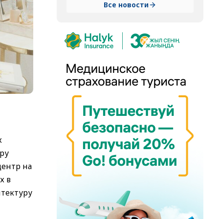
Все новости
х
еру
центр на
х в
итектуру