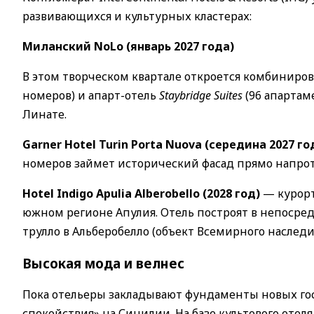
развивающихся и культурных кластерах:
Миланский NoLo (январь 2027 года)
В этом творческом квартале откроется комбиниро
номеров) и апарт-отель
Staybridge Suites
(96 апартаме
Линате.
Garner Hotel Turin Porta Nuova (середина 2027 го
номеров займет исторический фасад прямо напрот
Hotel Indigo Apulia Alberobello (2028 год)
— курорт
южном регионе Апулия. Отель построят в непосре
трулло в Альберобелло (объект Всемирного наслед
Высокая мода и велнес
Пока отельеры закладывают фундаменты новых гос
спокойствия» на Сицилии. На базе культового отел