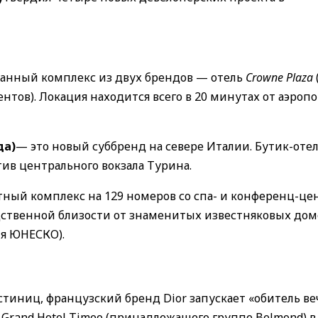
ванный комплекс из двух брендов — отель
Crowne Plaza
нтов). Локация находится всего в 20 минутах от аэроп
да)
— это новый суббренд на севере Италии. Бутик-отел
ив центрального вокзала Турина.
ный комплекс на 129 номеров со спа- и конференц-це
дственной близости от знаменитых известняковых дом
ия ЮНЕСКО).
тиниц, французский бренд Dior запускает «обитель ве
я Grand Hotel Timeo (принадлежащего группе Belmond) в