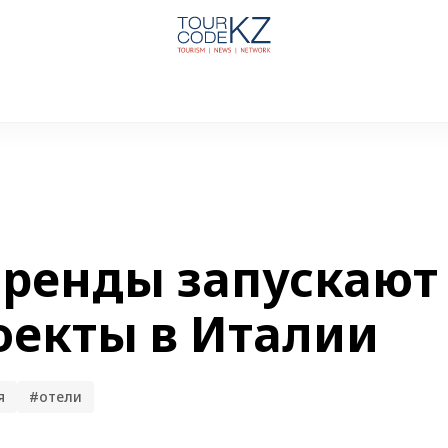
ренды запускают
екты в Италии
я
#отели