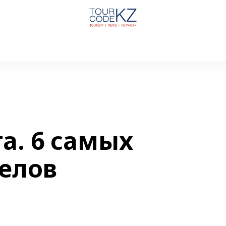
а. 6 самых
елов