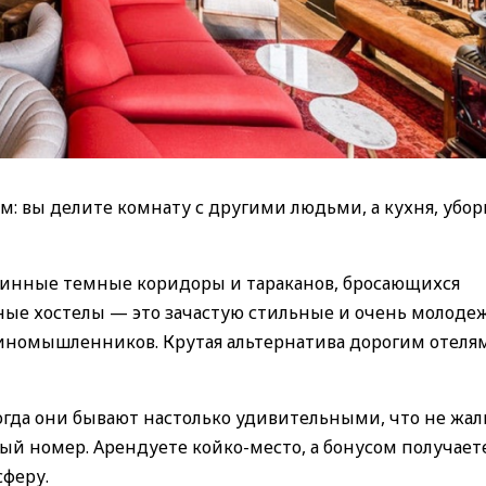
м: вы делите комнату с другими людьми, а кухня, убо
линные темные коридоры и тараканов, бросающихся
ные хостелы — это зачастую стильные и очень молод
иномышленников. Крутая альтернатива дорогим отеля
огда они бывают настолько удивительными, что не жал
й номер. Арендуете койко-место, а бонусом получает
феру.