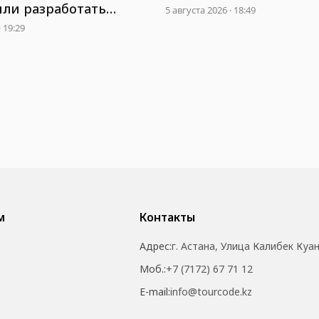
международного аэро
ли разработать
5 августа 2026 · 18:49
Бхогапурам
ристическую визу
· 19:29
м
Контакты
Адрес:
г. Астана, Улица Калибек Куа
Моб.:
+7 (7172) 67 71 12
E-mail:
info@tourcode.kz