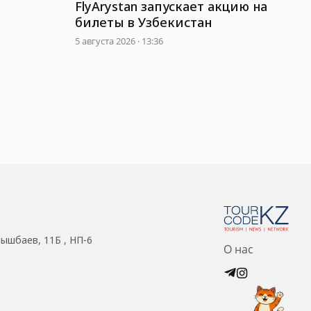
FlyArystan запускает акцию на
порта
билеты в Узбекистан
5 августа 2026 · 13:36
нышбаев, 11Б , НП-6
О нас