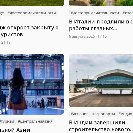
age
#достопримечательности
#достопримечательности
#ита
В Италии продлили в
дж откроет закрытую
работы главных
туристов
достопримечательнос
6 августа 2026 · 17:16
· 21:19
#авиация
#аэропорты
#индия
#туризм
#центральнаяазия
В Индии завершили
строительство нового
льной Азии