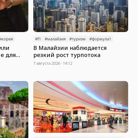
якорея
#f1
#малайзия
#туризм
#формула1
или
В Малайзии наблюдается
е для
резкий рост турпотока
ени
7 августа 2026 · 14:12