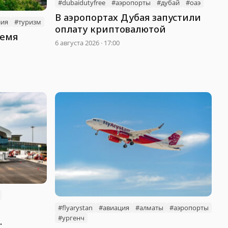
#dubaidutyfree
#аэропорты
#дубай
#оаэ
В аэропортах Дубая запустили
лия
#туризм
оплату криптовалютой
ремя
6 августа 2026 · 17:00
тей
#flyarystan
#авиация
#алматы
#аэропорты
#ургенч