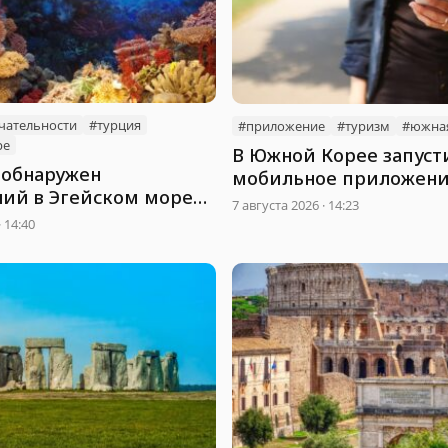
чательности
#турция
#приложение
#туризм
#южна
ре
В Южной Корее запуст
 обнаружен
мобильное приложени
ий в Эгейском море
поиска маршрутов в т
7 августа 2026 · 14:23
ый лес
· 14:40