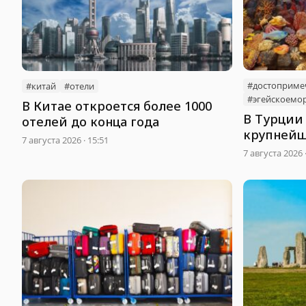
#достоприме
#китай
#отели
#эгейскоемо
В Китае откроется более 1000
В Турции
отелей до конца года
крупнейш
7 августа 2026 · 15:51
кораллов
7 августа 2026 