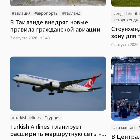
#авиация
#аэропорты
#таиланд
#englishherit
#стоунхендж
В Таиланде внедрят новые
Стоунхен
правила гражданской авиации
зону для 
7 августа 2026 · 13:43
6 августа 2026 
#turkishairlines
#турция
Turkish Airlines планирует
#казахстан
расширить маршрутную сеть на
В Центра