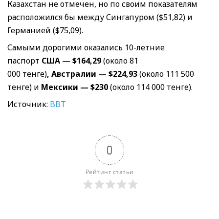
Казахстан не отмечен, но по своим показателям
расположился бы между Сингапуром ($51,82) и
Германией ($75,09).
Самыми дорогими оказались 10-летние
паспорт
США
—
$164,29
(около 81
000 тенге)
,
Австралии — $224,93
(около 111 500
тенге) и
Мексики —
$230
(около 114 000 тенге).
Источник:
BBT
0
Рейтинг статьи