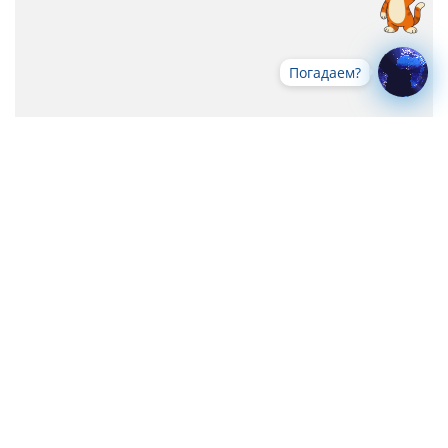
Погадаем?
Все новости
-->