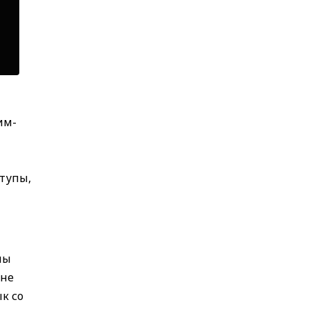
им-
ступы,
ны
 не
к со