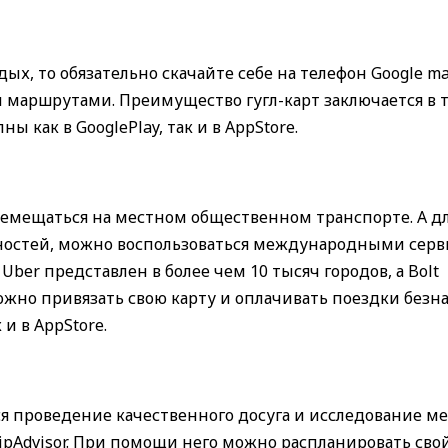
х, то обязательно скачайте себе на телефон Google ma
маршрутами. Преимущество гугл-карт заключается в т
 как в GooglePlay, так и в AppStore.
ремещаться на местном общественном транспорте. А дл
вностей, можно воспользоваться международными сер
 Uber представлен в более чем 10 тысяч городов, а Bolt
можно привязать свою карту и оплачивать поездки без
 и в AppStore.
я проведение качественного досуга и исследование м
ipAdvisor. При помощи него можно распланировать сво