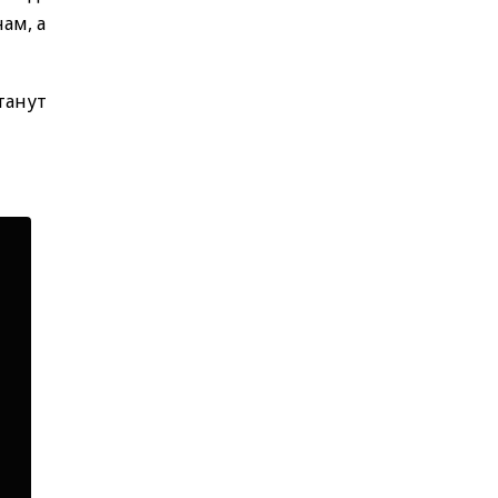
ам, а
танут