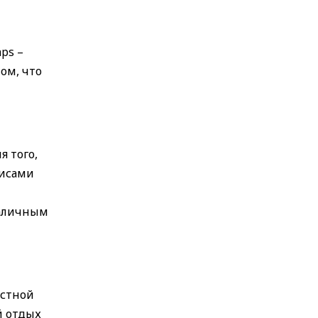
ps –
ом, что
я того,
висами
наличным
естной
й отдых