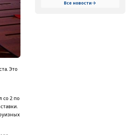
Все новости
та. Это
 со 2 по
ставки.
круизных