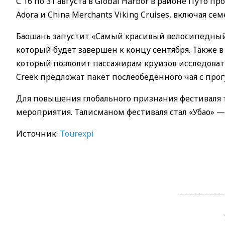
С 16 по 31 августа в Global Harbor в районе Путо 
Adora и China Merchants Viking Cruises, включая
Баошань запустит «Самый красивый велосипедный
который будет завершен к концу сентября. Также в
который позволит пассажирам круизов исследоват
Creek предложат пакет послеобеденного чая с про
Для повышения глобального признания фестиваля т
мероприятия. Талисманом фестиваля стал «Убао»
Источник:
Tourexpi