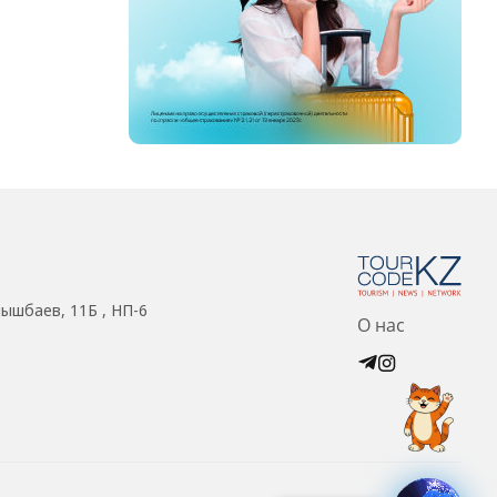
нышбаев, 11Б , НП-6
О нас