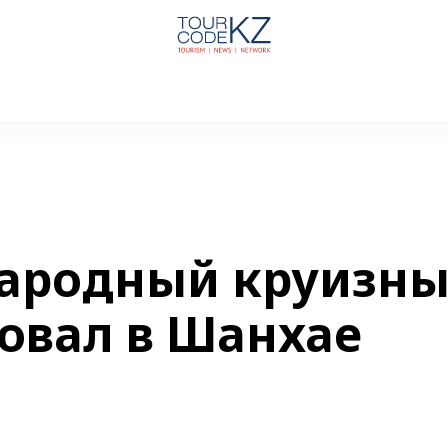
ародный круизн
товал в Шанхае