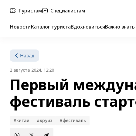
Туристам
Специалистам
Новости
Каталог туриста
Вдохновиться
Важно знать
Назад
2 августа 2024, 12:20
Первый междун
фестиваль стар
#китай
#круиз
#фестиваль