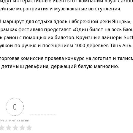
пройдут интерактивные ивенты от компаний Royal Caribb
 семейные мероприятия и музыкальные выступления.
 маршрут для отдыха вдоль набережной реки Янцзы»,
 рамках фестиваля представят «Один билет на весь Бао
ь район с помощью их билетов. Круизные лайнеры Suz
гулкой по ручью и посещением 1000 деревьев Тянь Ань.
орговая комиссия провела конкурс на логотип и талис
 — детеныш дельфина, держащий белую магнолию.
0
Рейтинг статьи