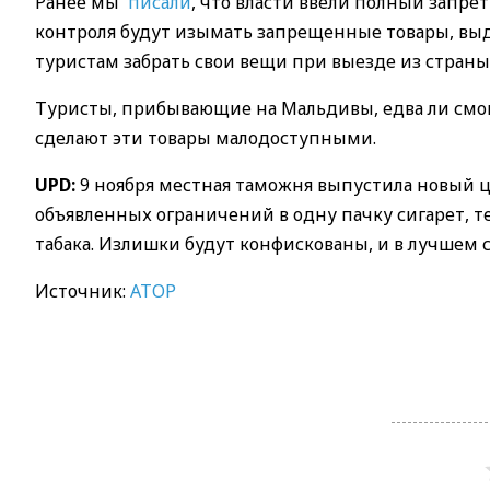
Ранее мы
писали
, что власти ввели полный запре
контроля будут изымать запрещенные товары, выд
туристам забрать свои вещи при выезде из страны
Туристы, прибывающие на Мальдивы, едва ли смог
сделают эти товары малодоступными.
UPD:
9 ноября местная таможня выпустила новый ц
объявленных ограничений в одну пачку сигарет, те
табака. Излишки будут конфискованы, и в лучшем 
Источник:
АТОР