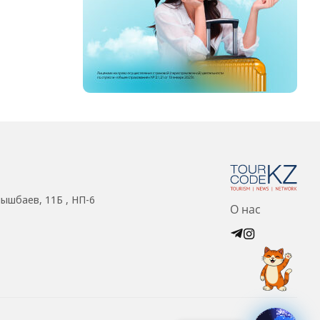
нышбаев, 11Б , НП-6
О нас