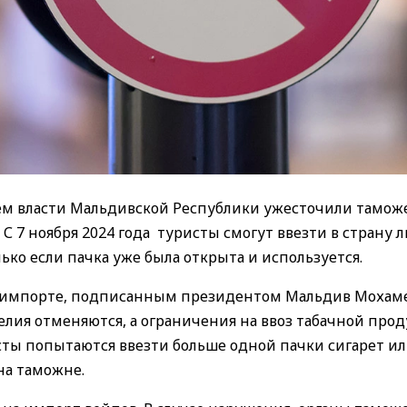
ем власти Мальдивской Республики ужесточили тамо
С 7 ноября 2024 года туристы смогут ввезти в страну 
лько если пачка уже была открыта и используется.
те-импорте, подписанным президентом Мальдив Моха
елия отменяются, а ограничения на ввоз табачной про
исты попытаются ввезти больше одной пачки сигарет и
на таможне.