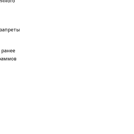
енного
 запреты
 ранее
граммов