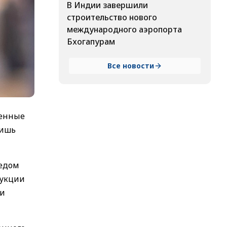
В Индии завершили
строительство нового
международного аэропорта
Бхогапурам
Все новости
женные
лишь
медом
дукции
ли