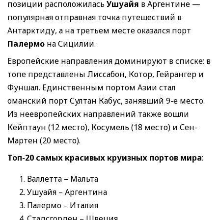
позиции расположилась
Ушуайя
в Аргентине —
популярная отправная точка путешествий в
Антарктиду, а на третьем месте оказался порт
Палермо
на Сицилии.
Европейские направления доминируют в списке: в
топе представлены Лиссабон, Котор, Гейрангер и
Фуншал. Единственным портом Азии стал
оманский порт Султан Кабус, занявший 9-е место.
Из неевропейских направлений также вошли
Кейптаун (12 место), Косумель (18 место) и Сен-
Мартен (20 место).
Топ-20 самых красивых круизных портов мира
:
Валлетта – Мальта
Ушуайя – Аргентина
Палермо – Италия
Стадсгорден – Швеция