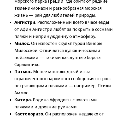
морского парка Греции, где обитают редкие
тюлени-монахи и разнообразная морская
жизнь — рай для любителей природы.
Ангистри.
Расположенный всего в часе езды
от Афин Ангистри любят за покрытые соснами
пляжи и непринужденную атмосферу.
Милос.
Он известен скульптурой Венеры
Милосской. Отличается вулканическими
пейзажами — такими как лунные берега
Саракинико.
Патмос.
Менее многолюдный из-за
ограниченного паромного сообщения остров с
потрясающими пляжами — например, Псили
Аммос.
Китира.
Родина Афродиты с золотыми
пляжами и древние руинами.
Кастелоризо.
Он расположен недалеко от