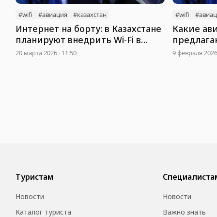
#wifi
#авиация
#казахстан
#wifi
#авиац
Интернет на борту: в Казахстане
Какие ав
планируют внедрить Wi-Fi в
предлагаю
самолетах
борту
20 марта 2026 · 11:50
9 февраля 2026 
Туристам
Специалиста
Новости
Новости
Каталог туриста
Важно знать