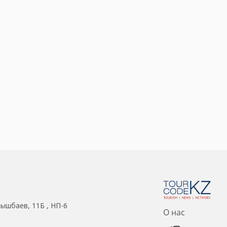
нышбаев, 11Б , НП-6
О нас