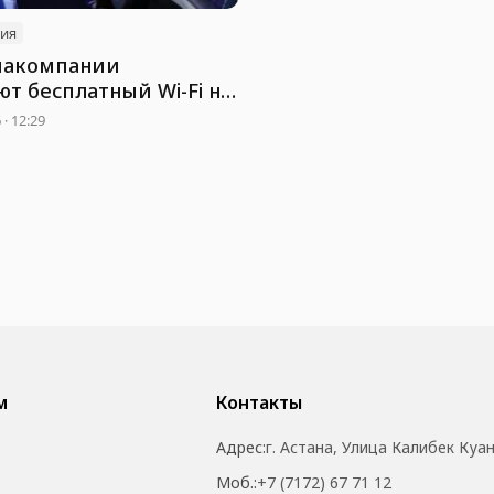
ия
иакомпании
т бесплатный Wi-Fi на
· 12:29
м
Контакты
Адрес:
г. Астана, Улица Калибек Куа
Моб.:
+7 (7172) 67 71 12