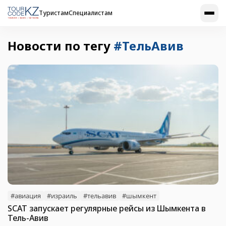
Туристам
Специалистам
Новости по тегу
#ТельАвив
#авиация
#израиль
#тельавив
#шымкент
SCAT запускает регулярные рейсы из Шымкента в
Тель-Авив