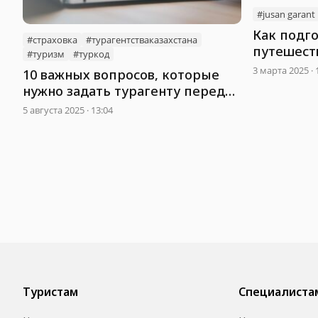
#jusan garant
Как подго
#страховка
#турагентстваказахстана
путешеств
#туризм
#туркод
Garant
3 марта 2025 · 
10 важных вопросов, которые
нужно задать турагенту перед
покупкой тура
5 августа 2025 · 13:04
Туристам
Специалиста