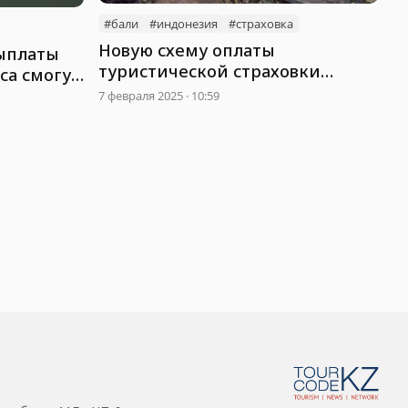
#бали
#индонезия
#страховка
Новую схему оплаты
выплаты
туристической страховки
са смогут
предлагают на Бали
7 февраля 2025 · 10:59