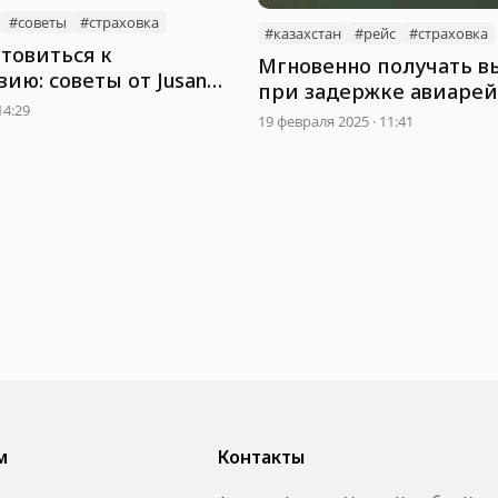
#советы
#страховка
#казахстан
#рейс
#страховка
товиться к
Мгновенно получать 
ию: советы от Jusan
при задержке авиарей
14:29
казахстанцы
19 февраля 2025 · 11:41
м
Контакты