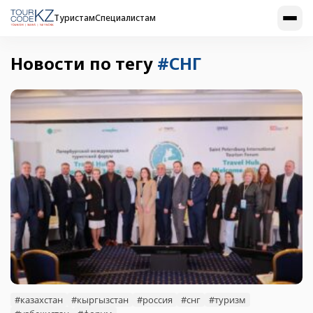
Туристам
Специалистам
Новости по тегу
#СНГ
#казахстан
#кыргызстан
#россия
#снг
#туризм