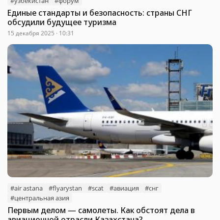
#узбекистан
#форум
Единые стандарты и безопасность: страны СНГ
обсудили будущее туризма
15 декабря 2025 · 10:31
#air astana
#flyarystan
#scat
#авиация
#снг
#центральная азия
Первым делом — самолеты. Как обстоят дела в
авиационной отрасли Казахстана?