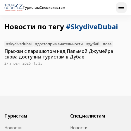
Туристам
Специалистам
Новости по тегу
#SkydiveDubai
#skydivedubai
#достопримечательности
#дубай
#оаэ
Прыжки с парашютом над Пальмой Джумейра
снова доступны туристам в Дубае
27 апреля 2026 · 15:35
Туристам
Специалистам
Новости
Новости