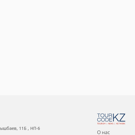
нышбаев, 11Б , НП-6
О нас