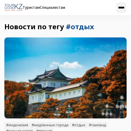
Туристам
Специалистам
Новости по тегу
#отдых
#индонезия
#медленные города
#отдых
#таиланд
#южная корея
#япония