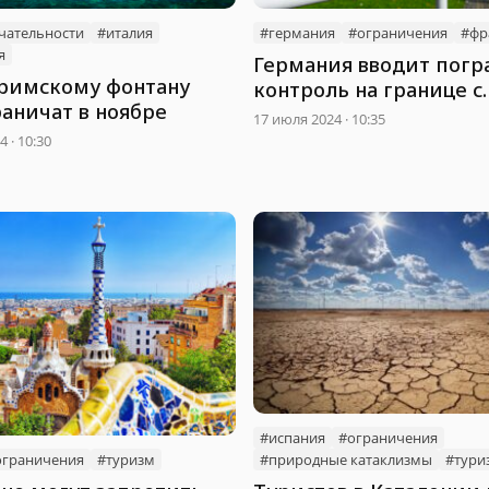
чательности
#италия
#германия
#ограничения
#фр
я
Германия вводит пог
 римскому фонтану
контроль на границе с
аничат в ноябре
Францией
17 июля 2024 · 10:35
 · 10:30
#испания
#ограничения
#природные катаклизмы
#тури
ограничения
#туризм