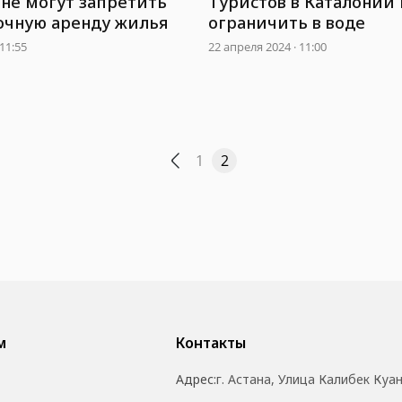
Туристов в Каталонии
оне могут запретить
ограничить в воде
очную аренду жилья
22 апреля 2024 · 11:00
11:55
1
2
м
Контакты
Адрес:
г. Астана, Улица Калибек Куа