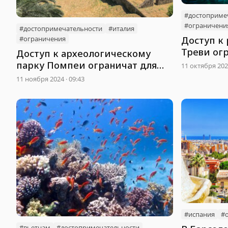
#достоприме
#ограничени
#достопримечательности
#италия
#ограничения
Доступ к
Треви огр
Доступ к археологическому
парку Помпеи ограничат для
11 октября 2024
туристов
11 ноября 2024 · 09:43
#испания
#
#вьетнам
#достопримечательности