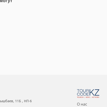
 могут
нышбаев, 11Б , НП-6
О нас