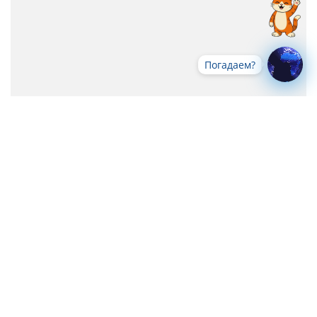
Погадаем?
Все новости
-->