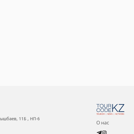
нышбаев, 11Б , НП-6
О нас