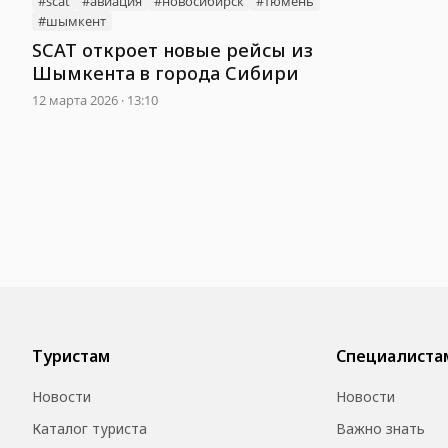
#scat
#авиация
#новосибирск
#тюмень
#шымкент
SCAT откроет новые рейсы из
Шымкента в города Сибири
12 марта 2026 · 13:10
Туристам
Специалиста
Новости
Новости
Каталог туриста
Важно знать