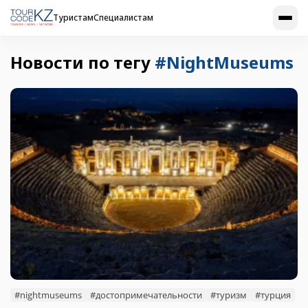
Туристам
Специалистам
Новости по тегу
#NightMuseums
#nightmuseums
#достопримечательности
#туризм
#турция