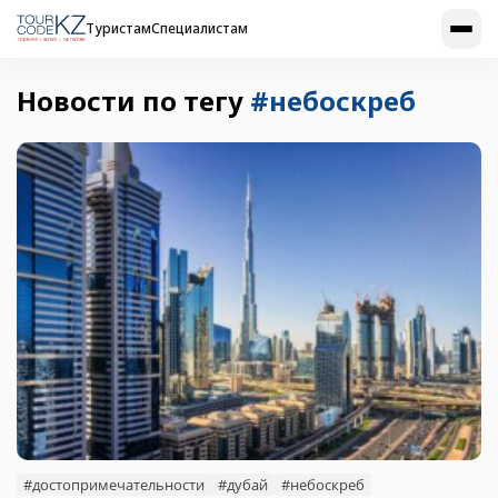
Туристам
Специалистам
Новости по тегу
#небоскреб
#достопримечательности
#дубай
#небоскреб