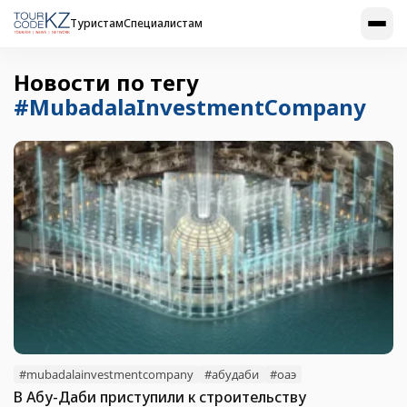
Туристам
Специалистам
Новости по тегу
#MubadalaInvestmentCompany
#mubadalainvestmentcompany
#абудаби
#оаэ
В Абу-Даби приступили к строительству