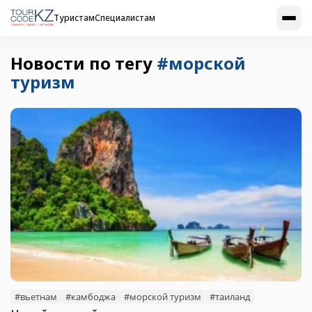
Туристам
Специалистам
Новости по тегу
#морской
туризм
#вьетнам
#камбоджа
#морской туризм
#таиланд