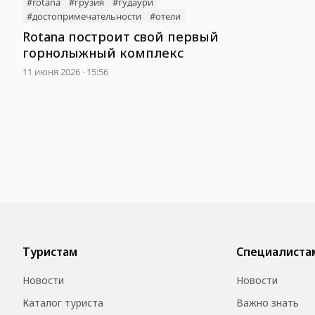
#rotana
#грузия
#гудаури
#достопримечательности
#отели
Rotana построит свой первый
горнолыжный комплекс
11 июня 2026 · 15:56
Туристам
Специалиста
Новости
Новости
Каталог туриста
Важно знать