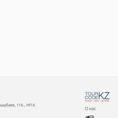
нышбаев, 11Б , НП-6
О нас