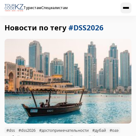
Туристам
Специалистам
Новости по тегу
#DSS2026
#dss
#dss2026
#достопримечательности
#дубай
#оаэ