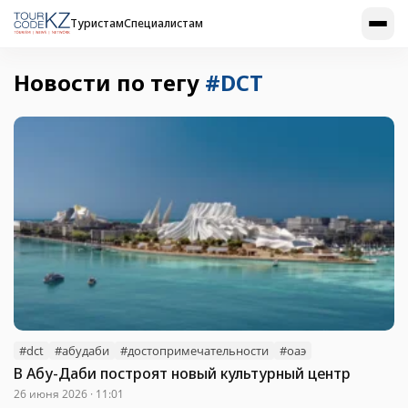
Туристам
Специалистам
Новости по тегу
#DCT
#dct
#абудаби
#достопримечательности
#оаэ
В Абу-Даби построят новый культурный центр
26 июня 2026 · 11:01