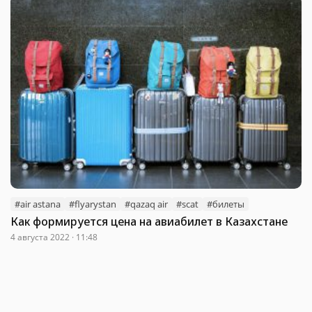
#air astana
#flyarystan
#qazaq air
#scat
#билеты
Как формируется цена на авиабилет в Казахстане
4 августа 2022 · 11:48