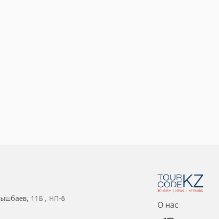
нышбаев, 11Б , НП-6
О нас