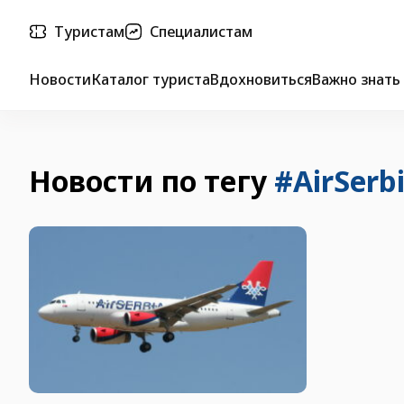
Туристам
Специалистам
Новости
Каталог туриста
Вдохновиться
Важно знать
Новости по тегу
#AirSerb