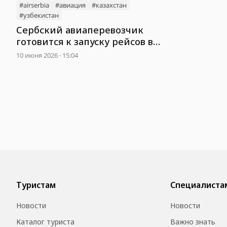
#airserbia
#авиация
#казахстан
#узбекистан
Сербский авиаперевозчик
готовится к запуску рейсов в
Казахстан и Узбекистан
10 июня 2026 · 15:04
Туристам
Специалиста
Новости
Новости
Каталог туриста
Важно знать