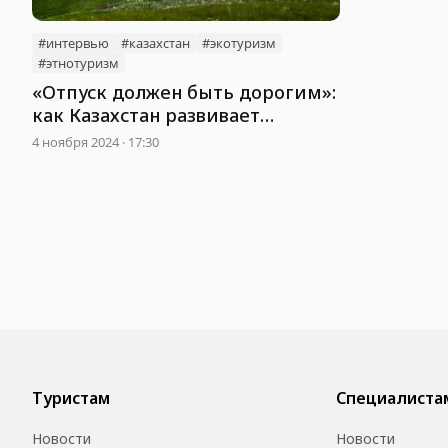
#интервью
#казахстан
#экотуризм
#этнотуризм
«Отпуск должен быть дорогим»:
как Казахстан развивает
внутренний и въездной туризм
4 ноября 2024 · 17:30
Туристам
Специалиста
Новости
Новости