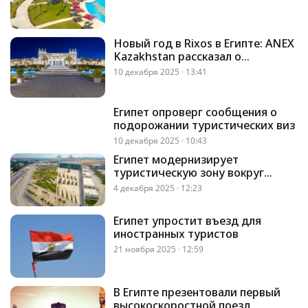
Новый год в Rixos в Египте: ANEX
Kazakhstan рассказал о
программе и перелетах
10 декабря 2025 · 13:41
Египет опроверг сообщения о
подорожании туристических виз
10 декабря 2025 · 10:43
Египет модернизирует
туристическую зону вокруг
пирамид Гизы
4 декабря 2025 · 12:23
Египет упростит въезд для
иностранных туристов
21 ноября 2025 · 12:59
В Египте презентовали первый
высокоскоростной поезд