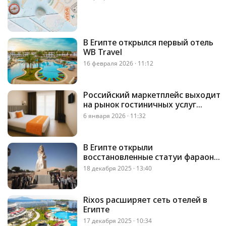
В Египте открылся первый отель
WB Travel
16 февраля 2026 · 11:12
Российский маркетплейс выходит
на рынок гостиничных услуг
Египта и Турции
6 января 2026 · 11:32
В Египте открыли
восстановленные статуи фараона
Аменхотепа III
18 декабря 2025 · 13:40
Rixos расширяет сеть отелей в
Египте
17 декабря 2025 · 10:34