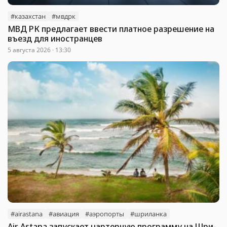
#казахстан
#мвдрк
МВД РК предлагает ввести платное разрешение на
въезд для иностранцев
5 августа 2026 · 13:30
#airastana
#авиация
#аэропорты
#шриланка
Air Astana запускает чартерную программу на Шри-