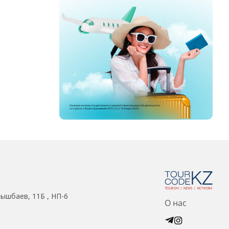
нышбаев, 11Б , НП-6
О нас