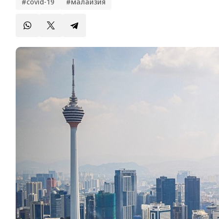
#covid-19
#малайзия