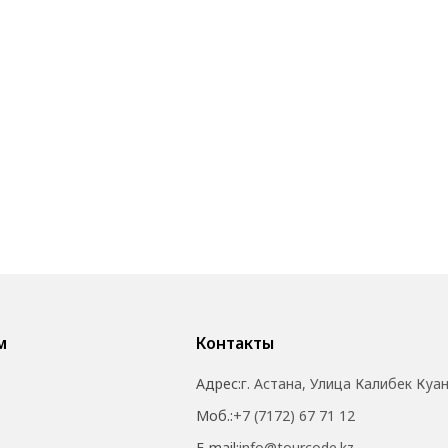
м
Контакты
Адрес:
г. Астана, Улица Калибек Куа
Моб.:
+7 (7172) 67 71 12
E-mail:
info@tourcode.kz