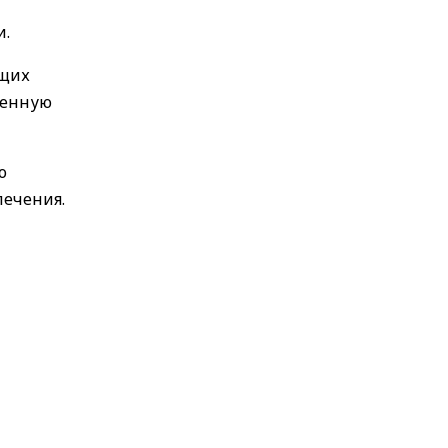
и.
ющих
шенную
о
лечения.