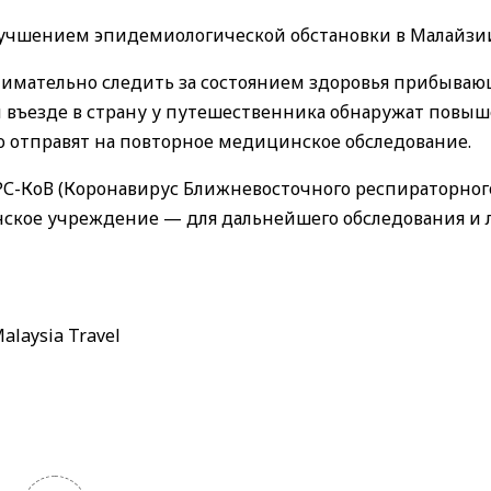
улучшением эпидемиологической обстановки в Малайзи
нимательно следить за состоянием здоровья прибыва
и въезде в страну у путешественника обнаружат повы
о отправят на повторное медицинское обследование.
ВРС-КоВ (Коронавирус Ближневосточного респираторног
ское учреждение — для дальнейшего обследования и 
alaysia Travel