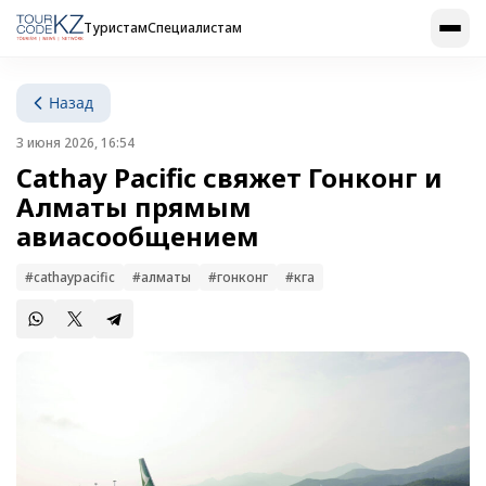
Туристам
Специалистам
Назад
3 июня 2026, 16:54
Cathay Pacific свяжет Гонконг и
Алматы прямым
авиасообщением
#cathaypacific
#алматы
#гонконг
#кга